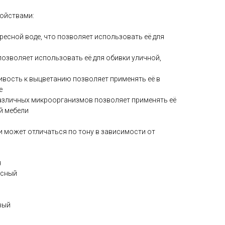
ойствами:
пресной воде, что позволяет использовать её для
позволяет использовать её для обивки уличной,
ивость к выцветанию позволяет применять её в
е
различных микроорганизмов позволяет применять её
й мебели
и может отличаться по тону в зависимости от
я
асный
вый