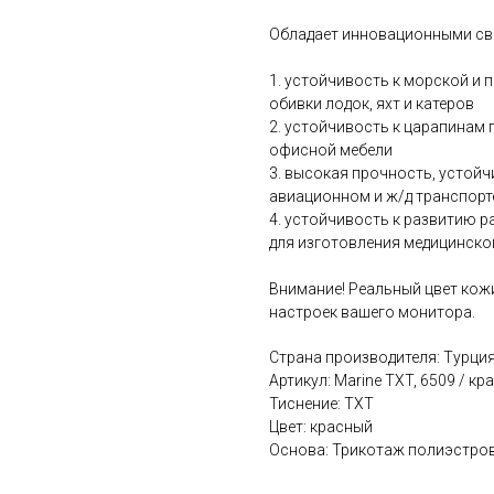
Обладает инновационными св
1. устойчивость к морской и 
обивки лодок, яхт и катеров
2. устойчивость к царапинам 
офисной мебели
3. высокая прочность, устойч
авиационном и ж/д транспорт
4. устойчивость к развитию 
для изготовления медицинско
Внимание! Реальный цвет кож
настроек вашего монитора.
Страна производителя: Турци
Артикул: Marine TXT, 6509 / кр
Тиснение: TXT
Цвет: красный
Основа: Трикотаж полиэстро