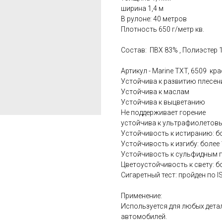
ширина 1,4 м
В рулоне: 40 метров
Плотность 650 г/метр кв.
Состав: ПВХ 83% , Полиэстер 
Артикул - Marine TXT, 6509 кр
Устойчива к развитию плесен
Устойчива к маслам
Устойчива к выцветанию
Не поддерживает горение
устойчива к ультрафиолетов
Устойчивость к истиранию: бо
Устойчивость к изгибу: более
Устойчивость к сульфидным 
Цветоустойчивость к свету: б
Сигаретный тест: пройден по I
Применение:
Используется для любых детал
автомобилей.