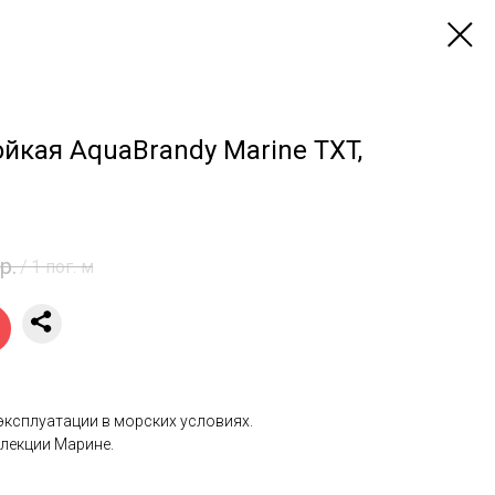
йкая AquaBrandy Marine TXT,
р.
/
1 пог. м
эксплуатации в морских условиях.
ллекции Марине.