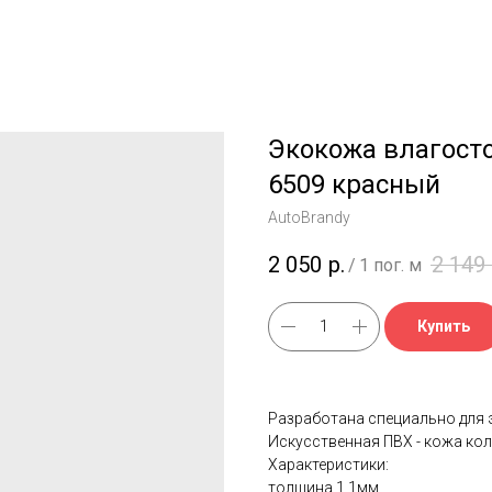
Экокожа влагосто
6509 красный
AutoBrandy
2 050
р.
2 149
/
1 пог. м
Купить
Разработана специально для 
Искусственная ПВХ - кожа ко
Характеристики:
толщина 1,1мм