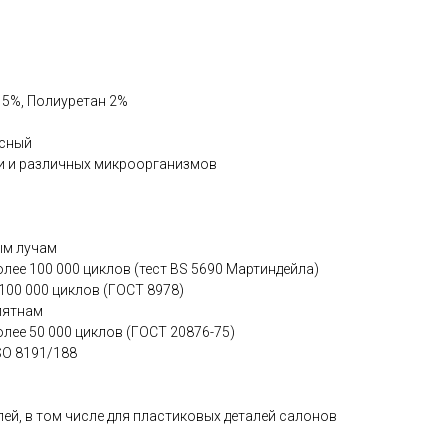
15%, Полиуретан 2%
асный
и и различных микроорганизмов
ым лучам
лее 100 000 циклов (тест BS 5690 Мартиндейла)
 100 000 циклов (ГОСТ 8978)
пятнам
олее 50 000 циклов (ГОСТ 20876-75)
SO 8191/188
ей, в том числе для пластиковых деталей салонов