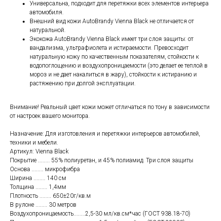
Универсальна, подходит для перетяжки всех элементов интерьера
автомобиля.
Внешний вид кожи AutoBrandy Vienna Black не отличается от
натуральной.
Экокожа AutoBrandy Vienna Black имеет три слоя защиты: от
вандализма, ультрафиолета и истираемости. Превосходит
натуральную кожу по качественным показателям, стойкости к
водопоглощению и воздухопроницаемости (это делает ее теплой в
мороз и не дает накалиться в жару), стойкости к истиранию и
растяжению при долгой эксплуатации.
Внимание! Реальный цвет кожи может отличаться по тону в зависимости
от настроек вашего монитора.
Назначение: Для изготовления и перетяжки интерьеров автомобилей,
техники и мебели.
Артикул: Vienna Black
Покрытие ........ 55% полиуретан, и 45% полиамид. Три слоя защиты
Основа ........ микрофибра
Ширина ........ 140 см
Толщина ........ 1,4мм
Плотность ........ 650±20г/кв.м
В рулоне ........ 30 метров
Воздухопроницаемость........2,5-30 мл/кв.см*час (ГОСТ 938.18-70)