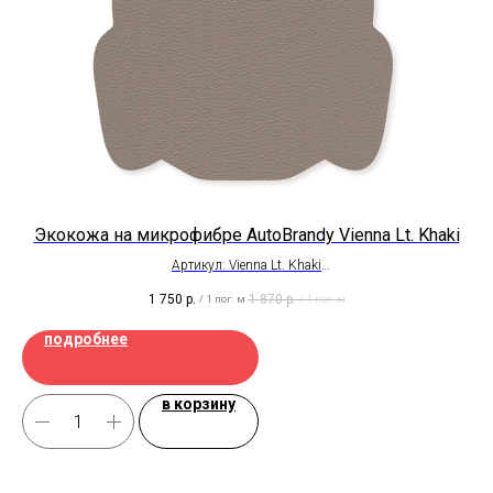
Экокожа на микрофибре AutoBrandy Vienna Lt. Khaki
Э
Артикул: Vienna Lt. Khaki
Автомобильная, износоустойчивая
1 750
р.
1 870
р.
/
1 пог. м
/
1 пог. м
Подходит для всех элементов интерьера авто
Ширина рулона - 1,4 метра
подробнее
Цена на отрез
в корзину