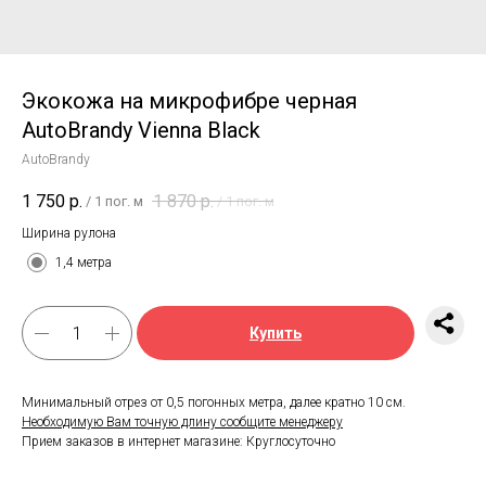
Экокожа на микрофибре черная
AutoBrandy Vienna Black
AutoBrandy
1 750
р.
1 870
р.
/
1 пог. м
/
1 пог. м
Ширина рулона
1,4 метра
Купить
Минимальный отрез от 0,5 погонных метра, далее кратно 10 см.
Необходимую Вам точную длину сообщите менеджеру
Прием заказов в интернет магазине: Круглосуточно