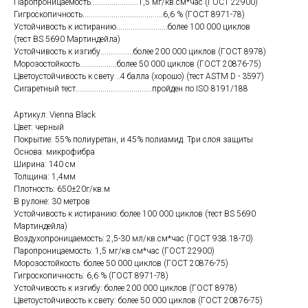
Паропроницаемость.......................1,5 мг/кв.см*час (ГОСТ 22900)
Гигроскопичность.......................................6,6 % (ГОСТ 8971-78)
Устойчивость к истиранию.........................более 100 000 циклов
(тест BS 5690 Мартиндейла)
Устойчивость к изгибу................более 200 000 циклов (ГОСТ 8978)
Морозостойкость..................более 50 000 циклов (ГОСТ 20876-75)
Цветоустойчивость к свету ..4 балла (хорошо) (тест ASTM D - 3597)
Сигаретный тест.....................................пройден по ISO 8191/188
Артикул: Vienna Black
Цвет: черный
Покрытие: 55% полиуретан, и 45% полиамид. Три слоя защиты
Основа: микрофибра
Ширина: 140 см
Толщина: 1,4мм
Плотность: 650±20г/кв.м
В рулоне: 30 метров
Устойчивость к истиранию: более 100 000 циклов (тест BS 5690
Мартиндейла)
Воздухопроницаемость: 2,5-30 мл/кв.см*час (ГОСТ 938.18-70)
Паропроницаемость: 1,5 мг/кв.см*час (ГОСТ 22900)
Морозостойкость: более 50 000 циклов (ГОСТ 20876-75)
Гигроскопичность: 6,6 % (ГОСТ 8971-78)
Устойчивость к изгибу: более 200 000 циклов (ГОСТ 8978)
Цветоустойчивость к свету: более 50 000 циклов (ГОСТ 20876-75)