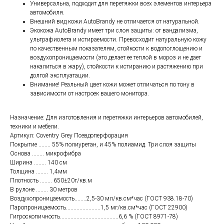
Универсальна, подходит для перетяжки всех элементов интерьера
автомобиля.
Внешний вид кожи AutoBrandy не отличается от натуральной.
Экокожа AutoBrandy имеет три слоя защиты: от вандализма,
ультрафиолета и истираемости. Превосходит натуральную кожу
по качественным показателям, стойкости к водопоглощению и
воздухопроницаемости (это делает ее теплой в мороз и не дает
накалиться в жару), стойкости к истиранию и растяжению при
долгой эксплуатации.
Внимание! Реальный цвет кожи может отличаться по тону в
зависимости от настроек вашего монитора.
Назначение: Для изготовления и перетяжки интерьеров автомобилей,
техники и мебели.
Артикул: Coventry Grey Псевдоперфорация
Покрытие ........ 55% полиуретан, и 45% полиамид. Три слоя защиты
Основа ........ микрофибра
Ширина ........ 140 см
Толщина ........ 1,4мм
Плотность ........ 650±20г/кв.м
В рулоне ........ 30 метров
Воздухопроницаемость........2,5-30 мл/кв.см*час (ГОСТ 938.18-70)
Паропроницаемость.......................1,5 мг/кв.см*час (ГОСТ 22900)
Гигроскопичность.......................................6,6 % (ГОСТ 8971-78)