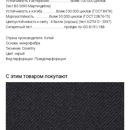
Устойчивость к истиранию.........................более 100 000 циклов
(тест BS 5690 Мартиндейла)
Устойчивость к изгибу................более 200 000 циклов (ГОСТ 8978)
Морозостойкость..................более 50 000 циклов (ГОСТ 20876-75)
Цветоустойчивость к свету ..4 балла (хорошо) (тест ASTM D - 3597)
Сигаретный тест.....................................пройден по ISO 8191/188
Страна производителя: Китай
Основа: микрофибра
Тиснение: Coventry
Цвет: серый
Вид перфорации: Псевдоперфорация
С этим товаром покупают