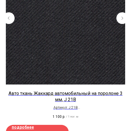
Авто ткань Жаккард автомобильный на поролоне 3
мм, J 21B
Артикул: J 21B
Ширина рулона - 1,5 метра
1 100
р.
/
1 пог. м
Толщина - 4мм
Цена на отрез
подробнее