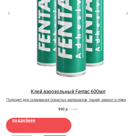
Клей аэрозольный Fentac 600мл
Подходит для склеивания пористых материалов, тканей, ремонт и отделка
салонов автомобилей, ремонт и изготовление мягкой мебели, тепло и
990
р.
/
1 шт
звукоизоляция, упаковка, маркировка. ламинирование и т.д.
подробнее