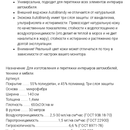
Универсальна, подходит для перетяжки всех элементов интерьера
автомобиля.
Внешний вид кожи AutoBrandy не отличается от натуральной.
Экокожа AutoBrandy имеет три слоя защиты: от вандализма,
ультрафиолета и истираемости. Превосходит натуральную кожу
по качественным показателям, стойкости к водопоглощению и
воздухопроницаемости (это делает ее теплой в мороз и не дает
накалиться в жару), стойкости к истиранию и растяжению при
долгой эксплуатации.
Внимание! Реальный цвет кожи может отличаться по тону в
зависимости от настроек вашего монитора.
Назначение: Для изготовления и перетяжки интерьеров автомобилей,
техники и мебели.
Артикул:
Покрытие ........ 55% полиуретан, и 45% полиамид. Три слоя защиты
Основа ........ микрофибра
Ширина ........ 140 см
Толщина ........ 1,4мм
Плотность ........ 650±20г/кв.м
В рулоне ........ 30 метров
Воздухопроницаемость........2,5-30 мл/кв.см*час (ГОСТ 938.18-70)
Паропроницаемость.......................1,5 мг/кв.см*час (ГОСТ 22900)
Гигроскопичность.......................................6,6 % (ГОСТ 8971-78)