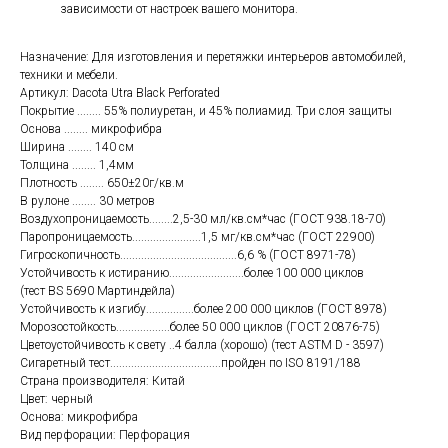
зависимости от настроек вашего монитора.
Назначение: Для изготовления и перетяжки интерьеров автомобилей,
техники и мебели.
Артикул: Dacota Utra Black Perforated
Покрытие ........ 55% полиуретан, и 45% полиамид. Три слоя защиты
Основа ........ микрофибра
Ширина ........ 140 см
Толщина ........ 1,4мм
Плотность ........ 650±20г/кв.м
В рулоне ........ 30 метров
Воздухопроницаемость........2,5-30 мл/кв.см*час (ГОСТ 938.18-70)
Паропроницаемость.......................1,5 мг/кв.см*час (ГОСТ 22900)
Гигроскопичность.......................................6,6 % (ГОСТ 8971-78)
Устойчивость к истиранию.........................более 100 000 циклов
(тест BS 5690 Мартиндейла)
Устойчивость к изгибу................более 200 000 циклов (ГОСТ 8978)
Морозостойкость..................более 50 000 циклов (ГОСТ 20876-75)
Цветоустойчивость к свету ..4 балла (хорошо) (тест ASTM D - 3597)
Сигаретный тест.....................................пройден по ISO 8191/188
Страна производителя: Китай
Цвет: черный
Основа: микрофибра
Вид перфорации: Перфорация