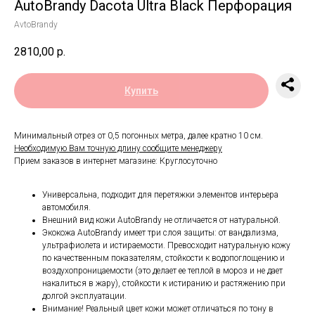
AutoBrandy Dacota Ultra Black Перфорация
AvtoBrandy
2810,00
р.
Купить
Минимальный отрез от 0,5 погонных метра, далее кратно 10 см.
Необходимую Вам точную длину сообщите менеджеру
Прием заказов в интернет магазине: Круглосуточно
Универсальна, подходит для перетяжки элементов интерьера
автомобиля.
Внешний вид кожи AutoBrandy не отличается от натуральной.
Экокожа AutoBrandy имеет три слоя защиты: от вандализма,
ультрафиолета и истираемости. Превосходит натуральную кожу
по качественным показателям, стойкости к водопоглощению и
воздухопроницаемости (это делает ее теплой в мороз и не дает
накалиться в жару), стойкости к истиранию и растяжению при
долгой эксплуатации.
Внимание! Реальный цвет кожи может отличаться по тону в