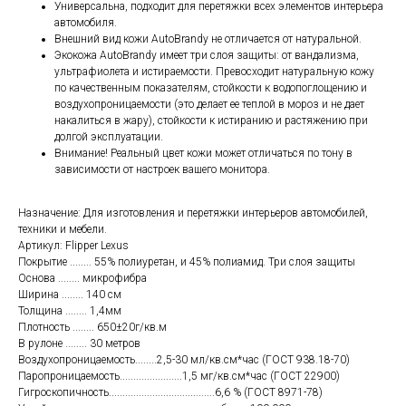
Универсальна, подходит для перетяжки всех элементов интерьера
автомобиля.
Внешний вид кожи AutoBrandy не отличается от натуральной.
Экокожа AutoBrandy имеет три слоя защиты: от вандализма,
ультрафиолета и истираемости. Превосходит натуральную кожу
по качественным показателям, стойкости к водопоглощению и
воздухопроницаемости (это делает ее теплой в мороз и не дает
накалиться в жару), стойкости к истиранию и растяжению при
долгой эксплуатации.
Внимание! Реальный цвет кожи может отличаться по тону в
зависимости от настроек вашего монитора.
Назначение: Для изготовления и перетяжки интерьеров автомобилей,
техники и мебели.
Артикул: Flipper Lexus
Покрытие ........ 55% полиуретан, и 45% полиамид. Три слоя защиты
Основа ........ микрофибра
Ширина ........ 140 см
Толщина ........ 1,4мм
Плотность ........ 650±20г/кв.м
В рулоне ........ 30 метров
Воздухопроницаемость........2,5-30 мл/кв.см*час (ГОСТ 938.18-70)
Паропроницаемость.......................1,5 мг/кв.см*час (ГОСТ 22900)
Гигроскопичность.......................................6,6 % (ГОСТ 8971-78)