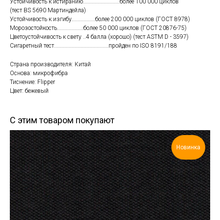
Устойчивость к истиранию.........................более 100 000 циклов
(тест BS 5690 Мартиндейла)
Устойчивость к изгибу................более 200 000 циклов (ГОСТ 8978)
Морозостойкость..................более 50 000 циклов (ГОСТ 20876-75)
Цветоустойчивость к свету ..4 балла (хорошо) (тест ASTM D - 3597)
Сигаретный тест.....................................пройден по ISO 8191/188
Страна производителя: Китай
Основа: микрофибра
Тиснение: Flipper
Цвет: бежевый
С этим товаром покупают
Новинка