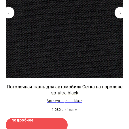
r
Потолочная ткань для автомобиля Сетка на поролоне
По
sp-ultra black
Артикул: sp-ultra black
Толщина 3 мм
1 080
р.
/
1 пог. м
Отрез от 0,5 пог. м
Ширина рулона 1,7 метра
подробнее
Цена на отрез