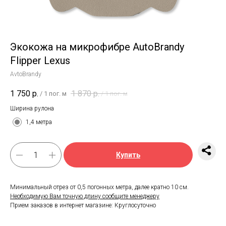
Экокожа на микрофибре AutoBrandy
Flipper Lexus
AvtoBrandy
1 750
р.
1 870
р.
/
1 пог. м
/
1 пог. м
Ширина рулона
1,4 метра
Купить
Минимальный отрез от 0,5 погонных метра, далее кратно 10 см.
Необходимую Вам точную длину сообщите менеджеру
Прием заказов в интернет магазине: Круглосуточно