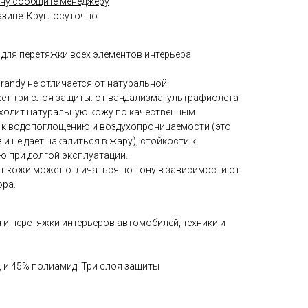
ну сообщите менеджеру
азине: Круглосуточно
 для перетяжки всех элементов интерьера
randy не отличается от натуральной.
ет три слоя защиты: от вандализма, ультрафиолета
сходит натуральную кожу по качественным
и к водопоглощению и воздухопроницаемости (это
 и не дает накалиться в жару), стойкости к
 при долгой эксплуатации.
т кожи может отличаться по тону в зависимости от
ора.
 и перетяжки интерьеров автомобилей, техники и
ан, и 45% полиамид. Три слоя защиты