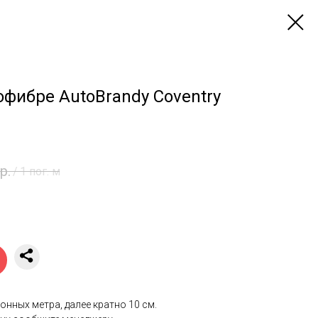
фибре AutoBrandy Coventry
р.
/
1 пог. м
онных метра, далее кратно 10 см.