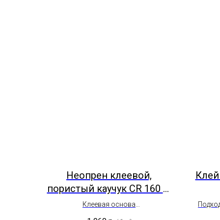
Неопрен клеевой,
Клей
пористый каучук CR 160 г/
см³| 1 мм | 2мм
Клеевая основа
Подход
Лист 1*2 метра
материа