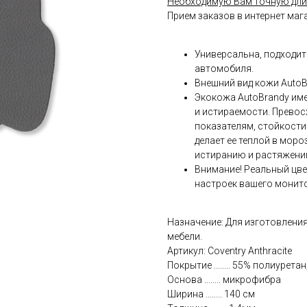
Необходимую Вам точную дли
Прием заказов в интернет маг
Универсальна, подходит
автомобиля.
Внешний вид кожи AutoB
Экокожа AutoBrandy име
и истираемости. Прево
показателям, стойкост
делает ее теплой в мороз
истиранию и растяжению
Внимание! Реальный цве
настроек вашего монит
Назначение: Для изготовления
мебели.
Артикул: Coventry Anthracite
Покрытие ........ 55% полиурет
Основа ........ микрофибра
Ширина ........ 140 см