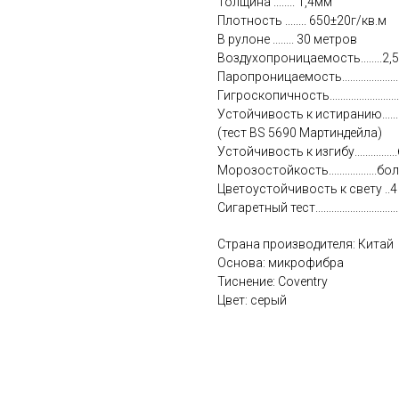
Толщина ........ 1,4мм
Плотность ........ 650±20г/кв.м
В рулоне ........ 30 метров
Воздухопроницаемость........2,
Паропроницаемость.................
Гигроскопичность........................
Устойчивость к истиранию..........
(тест BS 5690 Мартиндейла)
Устойчивость к изгибу...........
Морозостойкость.................
Цветоустойчивость к свету ..4
Сигаретный тест........................
Страна производителя: Китай
Основа: микрофибра
Тиснение: Coventry
Цвет: серый