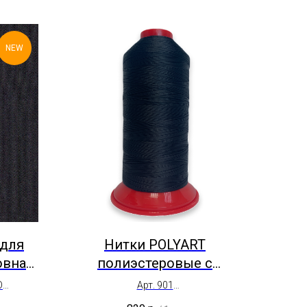
NEW
 для
Нитки POLYART
овная
полиэстеровые с
/О,
силиконом Арт. 901
О
Арт. 901
Высокопрочная, непрерывная