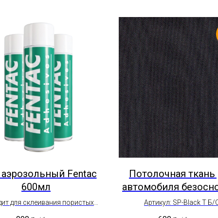
 аэрозольный Fentac
Потолочная ткань
600мл
автомобиля безосн
Сетка SP-Black T Б
ит для склеивания пористых
Артикул: SP-Black T Б/
черная
лов, тканей, ремонт и отделка
Отрез от 0,5 пог. м