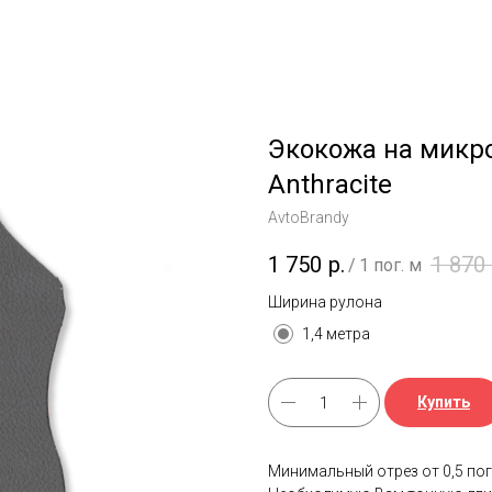
Экокожа на микро
Anthracite
AvtoBrandy
1 750
р.
1 870
/
1 пог. м
Ширина рулона
1,4 метра
Купить
Минимальный отрез от 0,5 пог