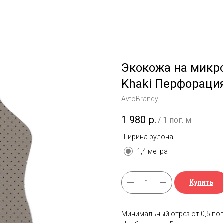
Экокожа на микро
Khaki Перфораци
AvtoBrandy
1 980
р.
/
1 пог. м
Ширина рулона
1,4 метра
Купить
Минимальный отрез от 0,5 пог