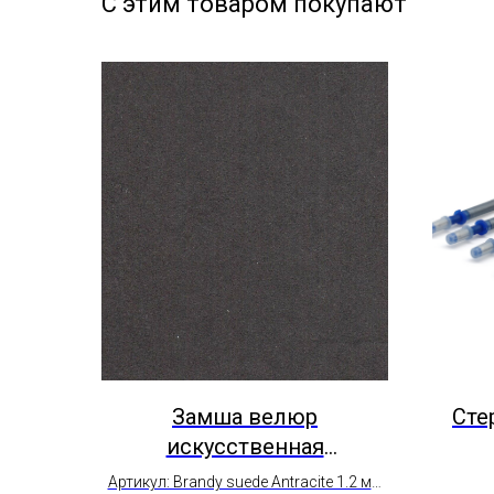
С этим товаром покупают
Замша велюр
Сте
искусственная
автомобильная AutoBrandy
Артикул: Brandy suede Antracite 1.2 мм