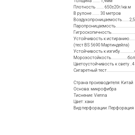
Толщина ........ 1,4мм
Плотность ........ 650±20г/кв.м
В рулоне ........ 30 метров
Воздухопроницаемость........2,
Паропроницаемость.................
Гигроскопичность........................
Устойчивость к истиранию..........
(тест BS 5690 Мартиндейла)
Устойчивость к изгибу...........
Морозостойкость.................
Цветоустойчивость к свету ..4
Сигаретный тест........................
Страна производителя: Китай
Основа: микрофибра
Тиснение: Vienna
Цвет: хаки
Вид перфорации: Перфорация