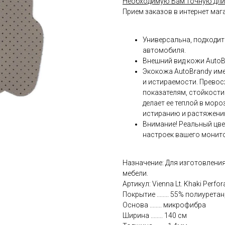
Необходимую Вам точную дли
Прием заказов в интернет маг
Универсальна, подходит
автомобиля.
Внешний вид кожи AutoB
Экокожа AutoBrandy име
и истираемости. Прево
показателям, стойкост
делает ее теплой в мороз
истиранию и растяжению
Внимание! Реальный цве
настроек вашего монит
Назначение: Для изготовления
мебели.
Артикул: Vienna Lt. Khaki Perfor
Покрытие ........ 55% полиурет
Основа ........ микрофибра
Ширина ........ 140 см