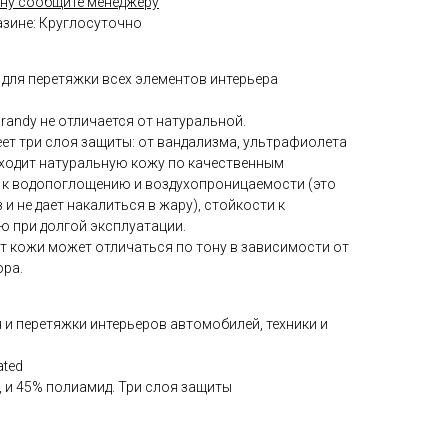
ну сообщите менеджеру
азине: Круглосуточно
 для перетяжки всех элементов интерьера
randy не отличается от натуральной.
ет три слоя защиты: от вандализма, ультрафиолета
сходит натуральную кожу по качественным
и к водопоглощению и воздухопроницаемости (это
 и не дает накалиться в жару), стойкости к
 при долгой эксплуатации.
т кожи может отличаться по тону в зависимости от
ора.
 и перетяжки интерьеров автомобилей, техники и
ated
ан, и 45% полиамид. Три слоя защиты