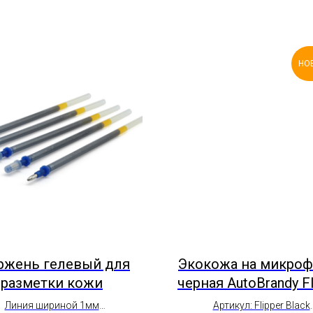
НО
ржень гелевый для
Экокожа на микроф
разметки кожи
черная AutoBrandy Fl
Black Псевдоперфо
Линия шириной 1мм
Артикул: Flipper Black