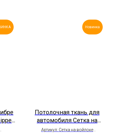
ВИНКА
Новинка
ибре
Потолочная ткань для
ipper
автомобиля Сетка на
рация
войлоке
Артикул: Сетка на войлоке