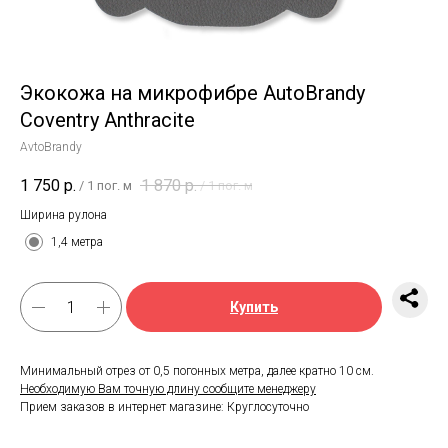
Экокожа на микрофибре AutoBrandy
Coventry Anthracite
AvtoBrandy
1 750
р.
1 870
р.
/
1 пог. м
/
1 пог. м
Ширина рулона
1,4 метра
Купить
Минимальный отрез от 0,5 погонных метра, далее кратно 10 см.
Необходимую Вам точную длину сообщите менеджеру
Прием заказов в интернет магазине: Круглосуточно