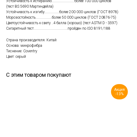
Устойчивость к истиранию.........................более 100 000 циклов
(тест BS 5690 Мартиндейла)
Устойчивость к изгибу................более 200 000 циклов (ГОСТ 8978)
Морозостойкость..................более 50 000 циклов (ГОСТ 20876-75)
Цветоустойчивость к свету ..4 балла (хорошо) (тест ASTM D - 3597)
Сигаретный тест.....................................пройден по ISO 8191/188
Страна производителя: Китай
Основа: микрофибра
Тиснение: Coventry
Цвет: серый
С этим товаром покупают
Акция
-13%