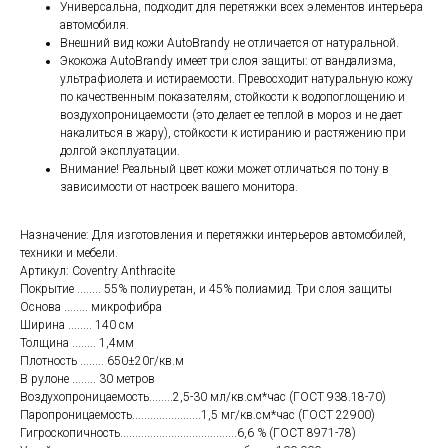
Универсальна, подходит для перетяжки всех элементов интерьера
автомобиля.
Внешний вид кожи AutoBrandy не отличается от натуральной.
Экокожа AutoBrandy имеет три слоя защиты: от вандализма,
ультрафиолета и истираемости. Превосходит натуральную кожу
по качественным показателям, стойкости к водопоглощению и
воздухопроницаемости (это делает ее теплой в мороз и не дает
накалиться в жару), стойкости к истиранию и растяжению при
долгой эксплуатации.
Внимание! Реальный цвет кожи может отличаться по тону в
зависимости от настроек вашего монитора.
Назначение: Для изготовления и перетяжки интерьеров автомобилей,
техники и мебели.
Артикул: Coventry Anthracite
Покрытие ........ 55% полиуретан, и 45% полиамид. Три слоя защиты
Основа ........ микрофибра
Ширина ........ 140 см
Толщина ........ 1,4мм
Плотность ........ 650±20г/кв.м
В рулоне ........ 30 метров
Воздухопроницаемость........2,5-30 мл/кв.см*час (ГОСТ 938.18-70)
Паропроницаемость.......................1,5 мг/кв.см*час (ГОСТ 22900)
Гигроскопичность.......................................6,6 % (ГОСТ 8971-78)