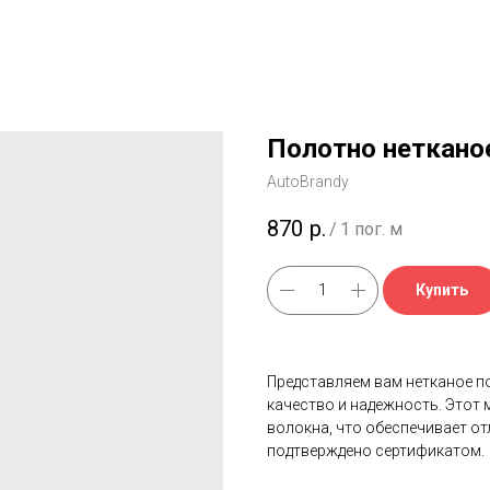
Полотно неткано
AutoBrandy
870
р.
/
1 пог. м
Купить
Представляем вам нетканое по
качество и надежность. Этот
волокна, что обеспечивает о
подтверждено сертификатом.