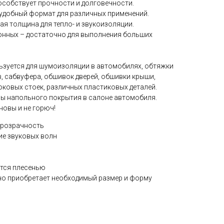
особствует прочности и долговечности.
– удобный формат для различных применений.
ная толщина для тепло- и звукоизоляции.
гонных – достаточно для выполнения больших
зуется для шумоизоляции в автомобилях, обтяжки
, сабвуфера, обшивок дверей, обшивки крыши,
оковых стоек, различных пластиковых деталей.
ны напольного покрытия в салоне автомобиля.
новы и не горюч!
прозрачность
е звуковых волн
ется плесенью
но приобретает необходимый размер и форму