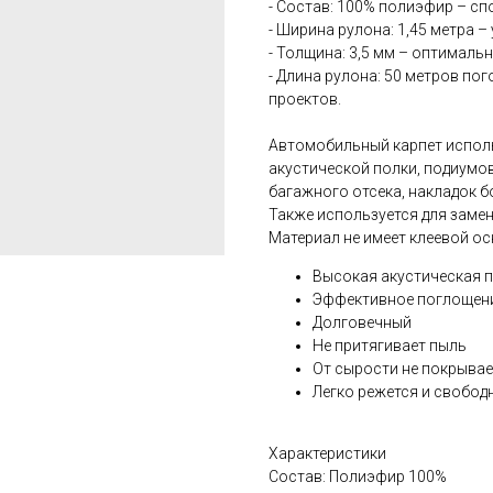
- Состав: 100% полиэфир – сп
- Ширина рулона: 1,45 метра 
- Толщина: 3,5 мм – оптималь
- Длина рулона: 50 метров по
проектов.
Автомобильный карпет исполь
акустической полки, подиумов
багажного отсека, накладок б
Также используется для заме
Материал не имеет клеевой ос
Высокая акустическая 
Эффективное поглощени
Долговечный
Не притягивает пыль
От сырости не покрыва
Легко режется и свобод
Характеристики
Состав: Полиэфир 100%