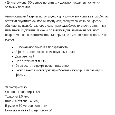
- Длина рулона: 50 метров погонных – достаточно для выполнения
больших проектов.
Автомобильный карпет используется для шумоизоляции в автомобилях,
обтяжки акустической полки, подиумов, сабвуфера, обшивок дверей,
обшивки крыши, багажного отсека, накладок боковых стоек, различных
пластиковых деталей. Также используется для замены напольного
покрытия в салоне автомобиля. Материал не имеет клеевой основы и не
горюч!
Высокая акустическая прозрачность
Эффективное поглощение звуковых волн
Долговечный
Не притягивает пыль
От сырости не покрывается плесенью
Легко режется и свободно приобретает необходимый размер и
форму
Характеристики
Состав: Полиэфир 100%
Толщина 3,5 мм,
Ширина рулона 145 см,
В рулоне 50 метров погонных
Цена указана за 1 метр погонный