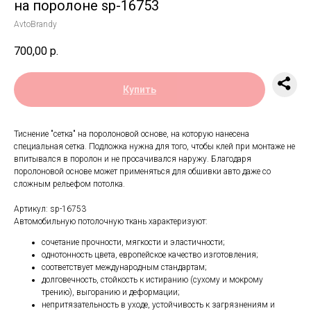
на поролоне sp-16753
AvtoBrandy
700,00
р.
Купить
Тиснение "сетка" на поролоновой основе, на которую нанесена
специальная сетка. Подложка нужна для того, чтобы клей при монтаже не
впитывался в поролон и не просачивался наружу. Благодаря
поролоновой основе может применяться для обшивки авто даже со
сложным рельефом потолка.
Артикул: sp-16753
Автомобильную потолочную ткань характеризуют:
сочетание прочности, мягкости и эластичности;
однотонность цвета, европейское качество изготовления;
соответствует международным стандартам;
долговечность, стойкость к истиранию (сухому и мокрому
трению), выгоранию и деформации;
непритязательность в уходе, устойчивость к загрязнениям и