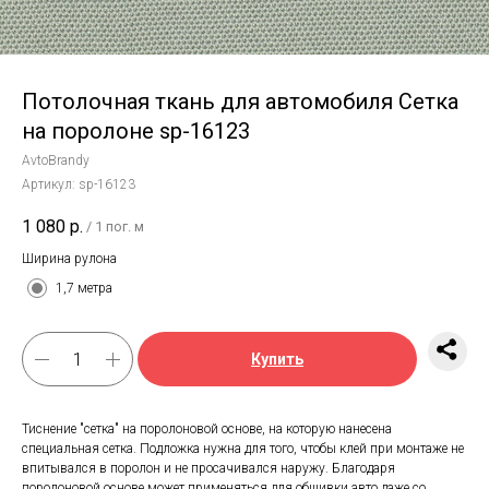
Потолочная ткань для автомобиля Сетка
на поролоне sp-16123
AvtoBrandy
Артикул:
sp-16123
1 080
р.
/
1 пог. м
Ширина рулона
1,7 метра
Купить
Тиснение "сетка" на поролоновой основе, на которую нанесена
специальная сетка. Подложка нужна для того, чтобы клей при монтаже не
впитывался в поролон и не просачивался наружу. Благодаря
поролоновой основе может применяться для обшивки авто даже со