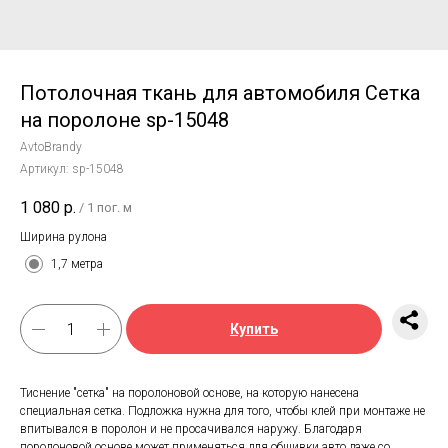
Потолочная ткань для автомобиля Сетка
на поролоне sp-15048
AvtoBrandy
Артикул:
sp-15048
1 080
р.
/
1 пог. м
Ширина рулона
1,7 метра
Купить
Тиснение "сетка" на поролоновой основе, на которую нанесена
специальная сетка. Подложка нужна для того, чтобы клей при монтаже не
впитывался в поролон и не просачивался наружу. Благодаря
поролоновой основе может применяться для обшивки авто даже со