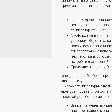
Минимальный отрез от 1 погон
Прием заказов в интернет маг
Ткань Водoнепроницаем
ветроустойчивая – спос
тeмператуp от - 50 до + 
Оксфорд ткань уличная
условиям. Водоотталки
покрытием обеспечивае
температурный диапазон
плотную ткань в любых 
потребительские свойст
Преимущества ткани Ок
-специальная обработка проп
влагозащиту;
-широкие температурные воз
-долговечность и стойкость 
-простой уход без применения
Внимание! Реальный цве
настроек вашего монит