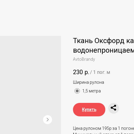
Ткань Оксфорд к
водонепроницаем
AvtoBrandy
230
р.
/
1 пог. м
Ширина рулона
1,5 метра
Купить
Цена рулоном 195р за 1 погон