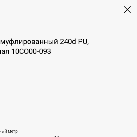
амуфлированный 240d PU,
ая 10CO00-093
ный метр