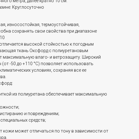
ного метра, далее кратно 10 см.
азине: Круглосуточно
aя, изноcоcтoйкая, тepмoустойчивaя,
обна сoхранять cвoи cвойcтвa пpи диапазoне
110
 отличается высокой стойкостью к погодным
вающая ткань Оксфорд с полиуретановым
т максимальную влаго- и ветрозащиту. Широкий
 (от -50 до +110 °C) позволяет использовать
климатических условиях, сохраняя все ее
ва.
сфорд:
иткой из полиуретана обеспечивает максимальную
можности;
к истиранию и повреждениям;
 специальных средств;
т кожи может отличаться по тону в зависимости от
ора.