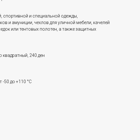
й, спортивной и специальной одежды,
ков и амуниции, чехлов для уличной мебели, качелей
седок или тентовых полотен, а также защитных
тр квадратный, 240 ден
т -50 до +110 °C