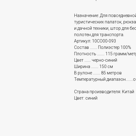
Назначение: Для повседневно
туристических палаток, рюкза
и дачной техники, штор для бе
полотен для транспорта.
Артикул: 10CO00-093
Состав ........ Полиэстер 100%
Плотность ........ 115 грамм/ме
Цвет ....... черно-синий
Ширина ........ 150 см
В рулоне ........ 85 метров
Температурный диапазон........о
Страна производителя: Китай
Цвет: синий