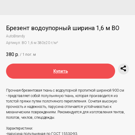
Брезент водоупорный ширина 1,6 м ВО
AutoBrandy
Артикул:
ВО 1,6 м 380±20 г/м²
380
р.
/
1 пог. м
Купить
Прочная брезентовая ткань с водоупорной пропиткой шириной 900 см
- представляет собой полульняную ткань, которая производится из
толстой пряжи путем полотняного переплетения. Сочетая высокую
прочность и надежность, парусина отличается устойчивостью к
механическим повреждениям. Рекомендуется для изготовления тентов,
пологов, чехлов, спецодежды.
Характеристики:
-парусина полульняная по ГОСТ 15530-93