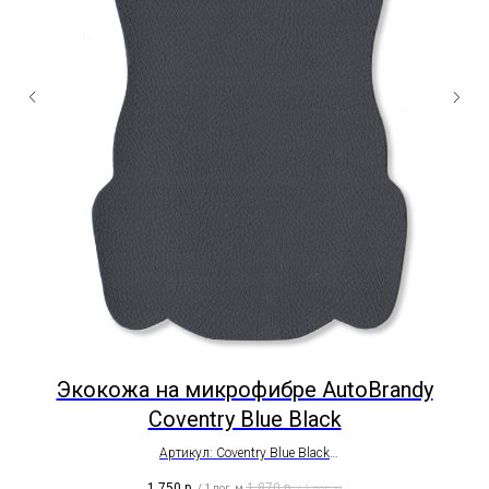
Экокожа на микрофибре AutoBrandy
Coventry Blue Black
елка
 и
Артикул: Coventry Blue Black
Автомобильная, износоустойчивая
1 750
р.
1 870
р.
/
1 пог. м
/
1 пог. м