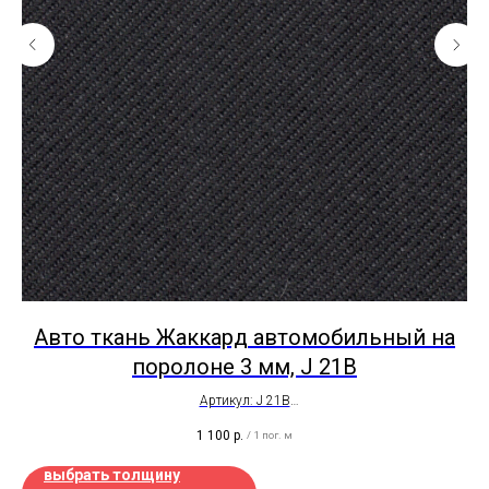
Авто ткань Жаккард автомобильный на
te
поролоне 3 мм, J 21B
Артикул: J 21B
Ширина рулона - 1,5 метра
1 100
р.
/
1 пог. м
Толщина - 4мм
Цена на отрез
выбрать толщину