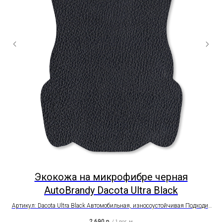
ка
Экокожа на микрофибре черная
AutoBrandy Dacota Ultra Black
Артикул: Dacota Ultra Black Автомобильная, износоустойчивая Подходит
для всех элементов интерьера авто Ширина рулона - 1,4 метра Цена на
2 690
р.
/
1 пог. м