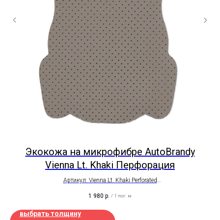
а
Экокожа на микрофибре AutoBrandy
Vienna Lt. Khaki Перфорация
Артикул: Vienna Lt. Khaki Perforated
Автомобильная, износоустойчивая
1 980
р.
/
1 пог. м
Ширина рулона - 1,4 метра
ма
Цена на отрез
выбрать толщину