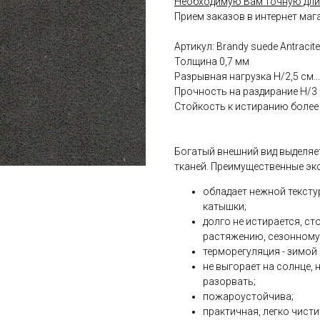
Необходимую Вам точную дли
Прием заказов в интернет маг
Артикул: Brandy suede Antracite
Толщина 0,7 мм
Разрывная нагрузка Н/2,5 см......
Прочность на раздирание Н/3 см..
Стойкость к истиранию более 
Богатый внешний вид выделяе
тканей. Преимущественные эк
обладает нежной тексту
катышки;
долго не истирается, с
растяжению, сезонному 
терморегуляция - зимой 
не выгорает на солнце,
разорвать;
пожароустойчива;
практичная, легко чист