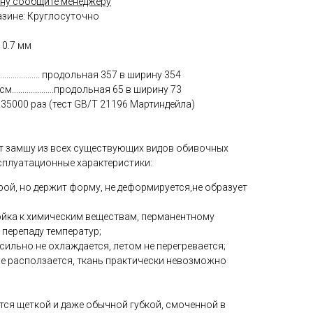
ну сообщите менеджеру
азине: Круглосуточно
 0.7 мм
................ продольная 357 в ширину 354
..................продольная 65 в ширину 73
35000 раз (тест GB/T 21196 Мартиндейла)
т замшу из всех существующих видов обивочных
сплуатационные характеристики:
рой, но держит форму, не деформируется,не образует
тойка к химическим веществам, перманентному
перепаду температур;
сильно не охлаждается, летом не перегревается;
 не расползается, ткань практически невозможно
ится щеткой и даже обычной губкой, смоченной в