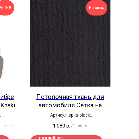
АКЦИЯ
Новинка
ибре
Потолочная ткань для
 Khaki
автомобиля Сетка на
поролоне sp-ls-black
i
Артикул: sp-ls-black
ойчивая
Отрез от 0,5 пог. м
1 080
р.
1 пог. м
/
1 пог. м
нтов
Ширина рулона 1,7 метра
Цена на отрез
подробнее