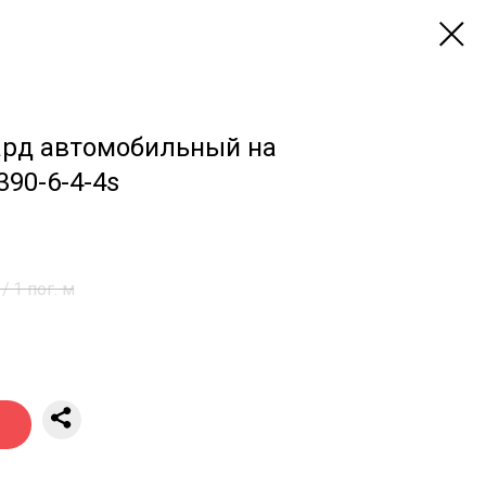
ард автомобильный на
390-6-4-4s
/
1 пог. м