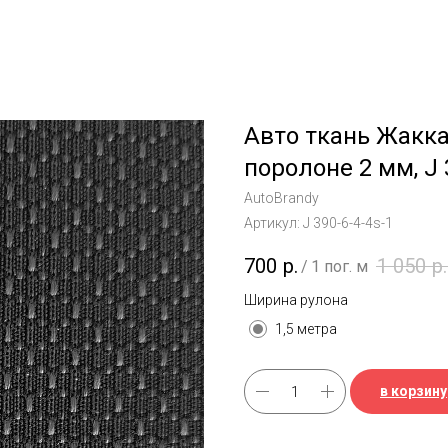
Авто ткань Жакк
поролоне 2 мм, J 
AutoBrandy
Артикул:
J 390-6-4-4s-1
700
р.
1 050
р.
/
1 пог. м
Ширина рулона
1,5 метра
в корзину