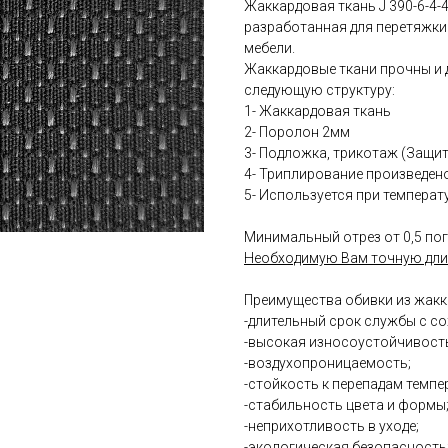
Жаккардовая ткань J 390-6-4-
разработанная для перетяжки
мебели.
Жаккардовые ткани прочны и 
следующую структуру:
1- Жаккардовая ткань
2- Поролон 2мм
3- Подложка, трикотаж (Защи
4- Триплирование произведен
5- Используется при температу
Минимальный отрез от 0,5 пог
Необходимую Вам точную дли
Преимущества обивки из жакк
-длительный срок службы с с
-высокая износоустойчивость
-воздухопроницаемость;
-стойкость к перепадам темпе
-стабильность цвета и формы
-неприхотливость в уходе;
-экологическая безопасность