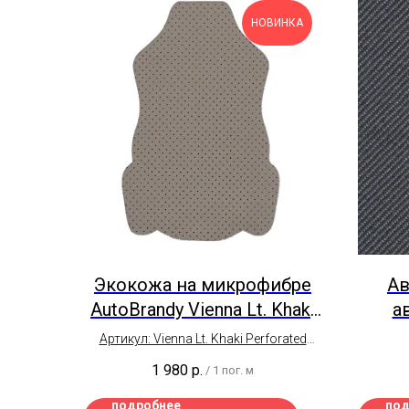
НОВИНКА
Экокожа на микрофибре
Ав
AutoBrandy Vienna Lt. Khaki
а
Перфорация
пор
Артикул: Vienna Lt. Khaki Perforated
Автомобильная, износоустойчивая
Ш
1 980
р.
/
1 пог. м
Ширина рулона - 1,4 метра
Цена на отрез
подробнее
под