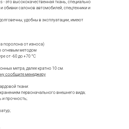
4s - это высококачественная ткань, специально
 и обивки салонов автомобилей, спецтехники и
долговечны, удобны в эксплуатации, имеют
та поролона от износа)
о огневым методом
ре от -60 до +70 °С
онных метра, далее кратно 10 см.
ну сообщите менеджеру
ардовой ткани:
охранением первоначального внешнего вида;
 и прочность;
ратур;
;
;