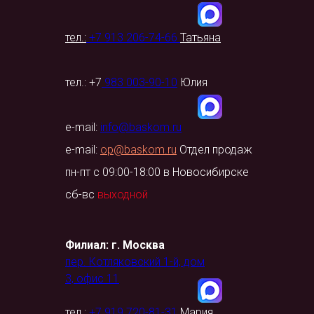
тел
.:
+7 913 206-74-66
Татьяна
тел.: +7
983 003-90-10
Юлия
e-mail:
info@baskom.ru
e-mail:
op@baskom.ru
Отдел продаж
пн-пт с 09:00-18:00 в Новосибирске
сб-вс
выходной
Филиал: г. Москва
пер. Котляковский 1-й, дом
3, офис 11
тел.:
+7 919 720-81-31
Мария