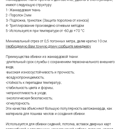
имеют следующую структуру:
1- Жаккардовая ткань
2- Поролон 2мм
3- Подложка, трикотаж (Защита поролона от износа)
4- Триплирование произведено огневым методом
5- Используется при температуре от -60 до +70 °С
Минимальный отрез от 0,5 погонных метра, далее кратно 10 см.
Необходимую Вам точную длину сообщите менеджеру
Преимущества обивки из жаккардовой ткани:
-длительный срок службы с сохранением первоначального внешнего
вида;
-высокая износоустойчивость и прочность;
-воздухопроницаемость;
-стойкость к перепадам температур;
-стабильность цвета и формы;
-неприхотливость в уходе;
-экологическая безопасность;
-огнеупорность.
Эти качества объясняют большую популярность автожаккарда, как
материала для пошива чехлов и создания обивки.
Используется для обивки сидений, потолка, вставок дверных карт