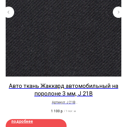
Авто ткань Жаккард автомобильный на
поролоне 3 мм, J 21B
Артикул: J 21B
Ширина рулона - 1,5 метра
1 100
р.
/
1 пог. м
Толщина - 4мм
Цена на отрез
подробнее