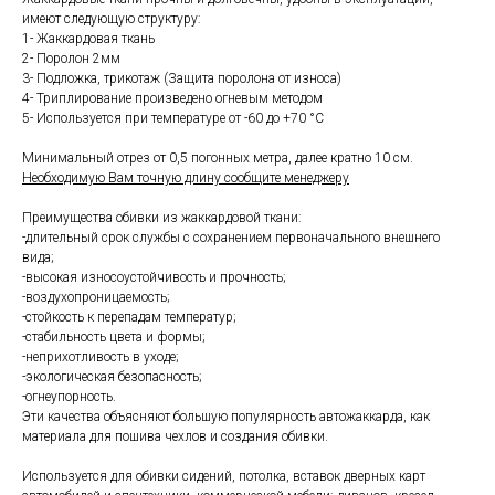
имеют следующую структуру:
1- Жаккардовая ткань
2- Поролон 2мм
3- Подложка, трикотаж (Защита поролона от износа)
4- Триплирование произведено огневым методом
5- Используется при температуре от -60 до +70 °С
Минимальный отрез от 0,5 погонных метра, далее кратно 10 см.
Необходимую Вам точную длину сообщите менеджеру
Преимущества обивки из жаккардовой ткани:
-длительный срок службы с сохранением первоначального внешнего
вида;
-высокая износоустойчивость и прочность;
-воздухопроницаемость;
-стойкость к перепадам температур;
-стабильность цвета и формы;
-неприхотливость в уходе;
-экологическая безопасность;
-огнеупорность.
Эти качества объясняют большую популярность автожаккарда, как
материала для пошива чехлов и создания обивки.
Используется для обивки сидений, потолка, вставок дверных карт