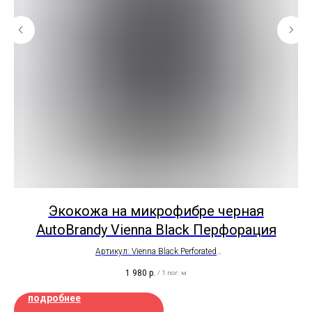
ка
Экокожа на микрофибре черная
AutoBrandy Vienna Black Перфорация
Артикул: Vienna Black Perforated
Автомобильная, износоустойчивая
1 980
р.
/
1 пог. м
Ширина рулона - 1,4 метра
Цена на отрез
подробнее