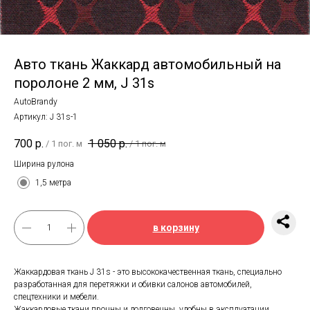
Авто ткань Жаккард автомобильный на
поролоне 2 мм, J 31s
AutoBrandy
Артикул:
J 31s-1
700
р.
1 050
р.
/
1 пог. м
/
1 пог. м
Ширина рулона
1,5 метра
в корзину
Жаккардовая ткань J 31s - это высококачественная ткань, специально
разработанная для перетяжки и обивки салонов автомобилей,
спецтехники и мебели.
Жаккардовые ткани прочны и долговечны, удобны в эксплуатации,