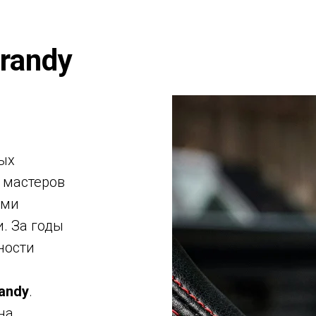
randy
ых
я мастеров
ыми
. За годы
ности
andy
.
на