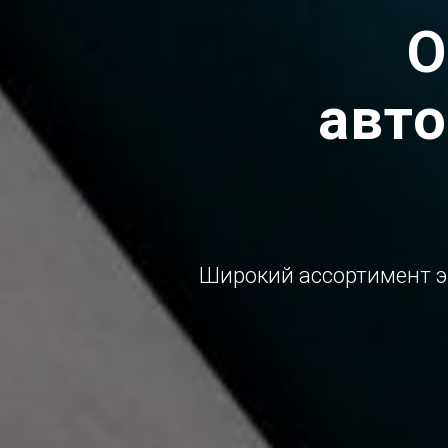
О
авт
Широкий ассортимент э