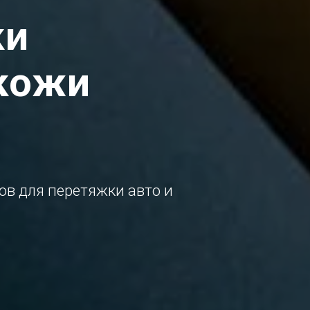
ки
кожи
в для перетяжки авто и