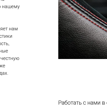
о нашему
ляет нам
стики
сть,
вные
 честную
кже
дах.
,
Работать с нами в